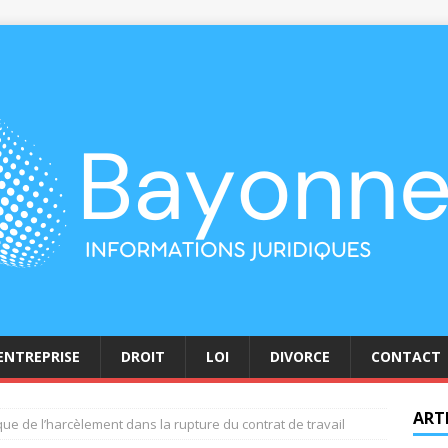
ENTREPRISE
DROIT
LOI
DIVORCE
CONTACT
ART
ue de l’harcèlement dans la rupture du contrat de travail