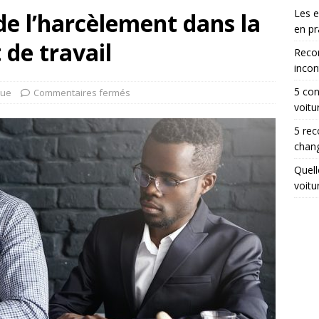
Les 
e l’harcèlement dans la
en pr
 de travail
Reco
incon
5 con
que
Commentaires fermés
voitu
5 rec
chang
Quell
voitu