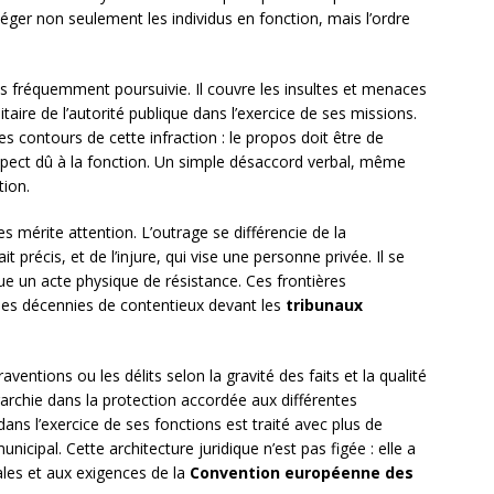
otéger non seulement les individus en fonction, mais l’ordre
us fréquemment poursuivie. Il couvre les insultes et menaces
aire de l’autorité publique dans l’exercice de ses missions.
s contours de cette infraction : le propos doit être de
espect dû à la fonction. Un simple désaccord verbal, même
tion.
es mérite attention. L’outrage se différencie de la
it précis, et de l’injure, qui vise une personne privée. Il se
ique un acte physique de résistance. Ces frontières
 des décennies de contentieux devant les
tribunaux
aventions ou les délits selon la gravité des faits et la qualité
érarchie dans la protection accordée aux différentes
ans l’exercice de ses fonctions est traité avec plus de
icipal. Cette architecture juridique n’est pas figée : elle a
les et aux exigences de la
Convention européenne des