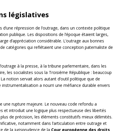
s législatives
s d’une répression de l’outrage, dans un contexte politique
ation publique. Les dispositions de l’époque étaient larges,
marge d’appréciation considérable. L’outrage aux bonnes
t de catégories qui reflétaient une conception paternaliste de
 d’outrage à la presse, à la tribune parlementaire, dans les
pire, les socialistes sous la Troisième République : beaucoup
La notion servait alors autant d’outil politique que de
te instrumentalisation a nourri une méfiance durable envers
e une rupture majeure. Le nouveau code refondu a
ines et introduit une logique plus respectueuse des libertés
plus de précision, les éléments constitutifs mieux délimités.
ificative, notamment dans l’articulation entre outrage et
nte de la jurisprudence de la
Cour européenne des droits