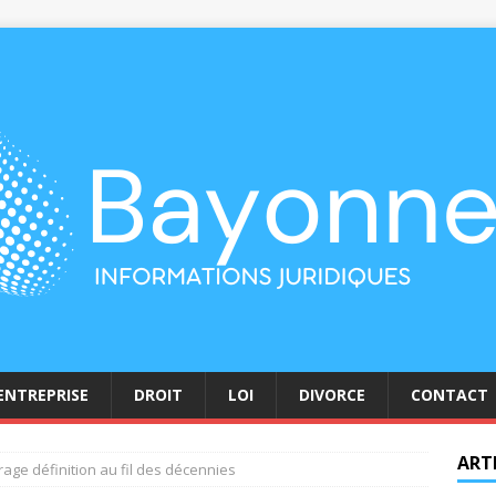
ENTREPRISE
DROIT
LOI
DIVORCE
CONTACT
ART
trage définition au fil des décennies