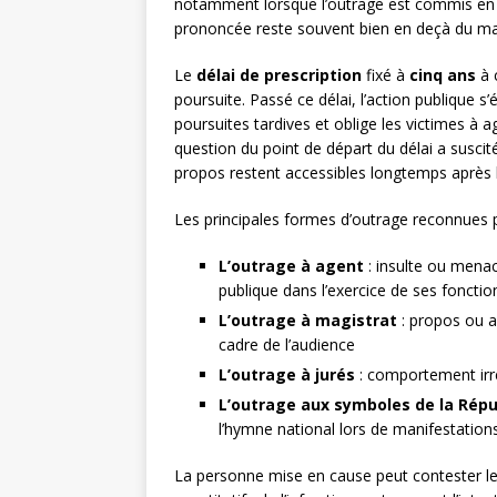
notamment lorsque l’outrage est commis en r
prononcée reste souvent bien en deçà du m
Le
délai de prescription
fixé à
cinq ans
à 
poursuite. Passé ce délai, l’action publique s’
poursuites tardives et oblige les victimes à 
question du point de départ du délai a susci
propos restent accessibles longtemps après l
Les principales formes d’outrage reconnues pa
L’outrage à agent
: insulte ou menac
publique dans l’exercice de ses fonctio
L’outrage à magistrat
: propos ou a
cadre de l’audience
L’outrage à jurés
: comportement irr
L’outrage aux symboles de la Répu
l’hymne national lors de manifestations 
La personne mise en cause peut contester l