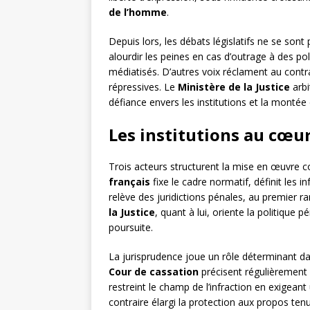
de l’homme
.
Depuis lors, les débats législatifs ne se son
alourdir les peines en cas d’outrage à des p
médiatisés. D’autres voix réclament au contra
répressives. Le
Ministère de la Justice
arbi
défiance envers les institutions et la montée 
Les institutions au cœur
Trois acteurs structurent la mise en œuvre c
français
fixe le cadre normatif, définit les i
relève des juridictions pénales, au premier r
la Justice
, quant à lui, oriente la politique p
poursuite.
La jurisprudence joue un rôle déterminant dan
Cour de cassation
précisent régulièrement c
restreint le champ de l’infraction en exigeant 
contraire élargi la protection aux propos ten