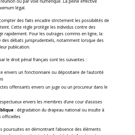
éunion ou par voie numérique. La peine effective
aximum légal.
compter des faits encadre strictement les possibilités de
éteint. Cette règle protège les individus contre des
agir rapidement. Pour les outrages commis en ligne, la
té des débats jurisprudentiels, notamment lorsque des
eur publication.
r le droit pénal français sont les suivantes :
e envers un fonctionnaire ou dépositaire de l’autorité
ns
ctes offensants envers un juge ou un procureur dans le
espectueux envers les membres d’une cour d’assises
blique
: dégradation du drapeau national ou insulte à
officielles
es poursuites en démontrant l’absence des éléments