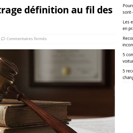
Pourq
trage définition au fil des
sont-
Les 
en pr
Reco
Commentaires fermés
incon
5 con
voitu
5 rec
chang