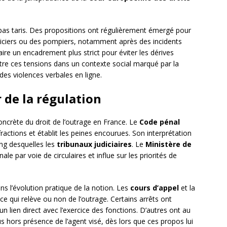
t pas taris. Des propositions ont régulièrement émergé pour
oliciers ou des pompiers, notamment après des incidents
ire un encadrement plus strict pour éviter les dérives
tre ces tensions dans un contexte social marqué par la
des violences verbales en ligne.
 de la régulation
oncrète du droit de l’outrage en France. Le
Code pénal
nfractions et établit les peines encourues. Son interprétation
ang desquelles les
tribunaux judiciaires
. Le
Ministère de
énale par voie de circulaires et influe sur les priorités de
s l’évolution pratique de la notion. Les
cours d’appel
et la
e qui relève ou non de l’outrage. Certains arrêts ont
un lien direct avec l’exercice des fonctions. D’autres ont au
us hors présence de l’agent visé, dès lors que ces propos lui