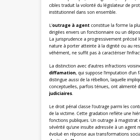
cibles traduit la volonté du législateur de pr
institutionnel dans son ensemble.
L’
outrage à agent
constitue la forme la pl
dirigées envers un fonctionnaire ou un déposit
La jurisprudence a progressivement précisé le
nature à porter atteinte à la dignité ou au r
véhément, ne suffit pas à caractériser l’infrac
La distinction avec d’autres infractions voisin
diffamation
, qui suppose l’imputation d’un fa
distingue aussi de la rébellion, laquelle impl
conceptuelles, parfois ténues, ont alimenté
judiciaires
.
Le droit pénal classe l’outrage parmi les contr
de la victime. Cette gradation reflète une hi
fonctions publiques. Un outrage à magistrat d
sévérité qu’une insulte adressée à un agent mun
évolué en réponse aux transformations socia