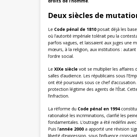
droits de l’homme
.
Deux siècles de mutation
Le
Code pénal de 1810
posait déjà les base
où l’autorité impériale tolérait peu la contest
parfois vagues, et laissaient aux juges une 
mœurs, à la religion, aux institutions : autan
l’ordre social.
Le
XIXe siècle
voit se multiplier les affaires
salles d’audience. Les républicains sous l’Em
ont été poursuivis sous ce chef d’accusation. 
protection légitime des agents de l’État. Cet
l’infraction.
La réforme du
Code pénal en 1994
constitu
rationalisé les incriminations, clarifié les pe
fondamentales. L’outrage a été redéfini avec 
Puis l’
année 2000
a apporté une révision sign
liberté d’expression, sous l’influence croissa