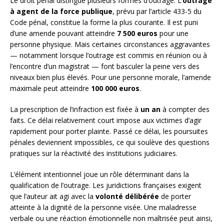
Le droit pénal distingue plusieurs formes d’outrage. L’
outrage
à agent de la force publique
, prévu par l’article 433-5 du
Code pénal, constitue la forme la plus courante. Il est puni
d’une amende pouvant atteindre
7 500 euros
pour une
personne physique. Mais certaines circonstances aggravantes
— notamment lorsque l’outrage est commis en réunion ou à
l’encontre d’un magistrat — font basculer la peine vers des
niveaux bien plus élevés. Pour une personne morale, l’amende
maximale peut atteindre
100 000 euros
.
La prescription de l’infraction est fixée à
un an
à compter des
faits. Ce délai relativement court impose aux victimes d’agir
rapidement pour porter plainte. Passé ce délai, les poursuites
pénales deviennent impossibles, ce qui soulève des questions
pratiques sur la réactivité des institutions judiciaires.
L’élément intentionnel joue un rôle déterminant dans la
qualification de l’outrage. Les juridictions françaises exigent
que l’auteur ait agi avec la
volonté délibérée
de porter
atteinte à la dignité de la personne visée. Une maladresse
verbale ou une réaction émotionnelle non maîtrisée peut ainsi,