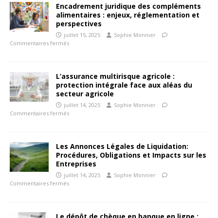
Encadrement juridique des compléments
alimentaires : enjeux, réglementation et
perspectives
juillet 15, 2025
Sophie Monnier
Commentaires fermés
L’assurance multirisque agricole :
protection intégrale face aux aléas du
secteur agricole
juillet 14, 2025
Sophie Monnier
Commentaires fermés
Les Annonces Légales de Liquidation:
Procédures, Obligations et Impacts sur les
Entreprises
juillet 14, 2025
Sophie Monnier
Commentaires fermés
Le dépôt de chèque en banque en ligne :