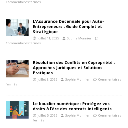
Commentaires fermés
L’Assurance Décennale pour Auto-
Entrepreneurs : Guide Complet et
Stratégique
juillet 11, 2025
Sophie Monnier
Commentaires fermés
Résolution des Conflits en Copropriété :
Approches Juridiques et Solutions
Pratiques
juillet 9, 2025
Sophie Monnier
Commentaires
fermés
Le bouclier numérique : Protégez vos
droits à l’ère des contrats intelligents
juillet 5, 2025
Sophie Monnier
Commentaires
fermés