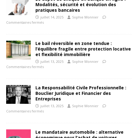
Modalités, sécurité et évolution des
pratiques bancaires
juillet 14, 2025
Sophie Monnier
Commentaires fermés
Le bail réversible en zone tendue :
l’équilibre fragile entre protection locative
et flexibilité immobilière
juillet 13, 2025
Sophie Monnier
Commentaires fermés
La Responsabilité Civile Professionnelle :
Bouclier Juridique et Financier des
Entreprises
juillet 13, 2025
Sophie Monnier
Commentaires fermés
Le mandataire automobile : alternative
économique pour l’achat de voitures