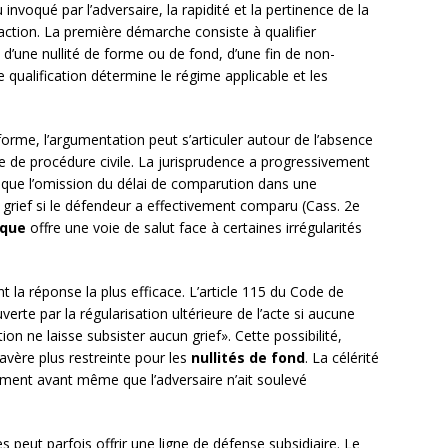
invoqué par l’adversaire, la rapidité et la pertinence de la
’action. La première démarche consiste à qualifier
il d’une nullité de forme ou de fond, d’une fin de non-
 qualification détermine le régime applicable et les
forme, l’argumentation peut s’articuler autour de l’absence
e de procédure civile. La jurisprudence a progressivement
 que l’omission du délai de comparution dans une
grief si le défendeur a effectivement comparu (Cass. 2e
ique
offre une voie de salut face à certaines irrégularités
 la réponse la plus efficace. L’article 115 du Code de
uverte par la régularisation ultérieure de l’acte si aucune
ion ne laisse subsister aucun grief». Cette possibilité,
avère plus restreinte pour les
nullités de fond
. La célérité
ement avant même que l’adversaire n’ait soulevé
s peut parfois offrir une ligne de défense subsidiaire. Le