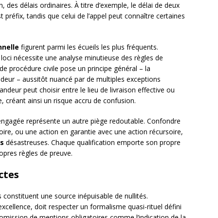
, des délais ordinaires. À titre d’exemple, le délai de deux
préfix, tandis que celui de l’appel peut connaître certaines
nnelle
figurent parmi les écueils les plus fréquents.
 loci nécessite une analyse minutieuse des règles de
de procédure civile pose un principe général – la
deur – aussitôt nuancé par de multiples exceptions
ndeur peut choisir entre le lieu de livraison effective ou
ce, créant ainsi un risque accru de confusion.
on engagée représente un autre piège redoutable. Confondre
oire, ou une action en garantie avec une action récursoire,
s
désastreuses. Chaque qualification emporte son propre
ropres règles de preuve.
ctes
 constituent une source inépuisable de nullités.
 excellence, doit respecter un formalisme quasi-rituel défini
 L’omission de mentions obligatoires comme l’indication de la