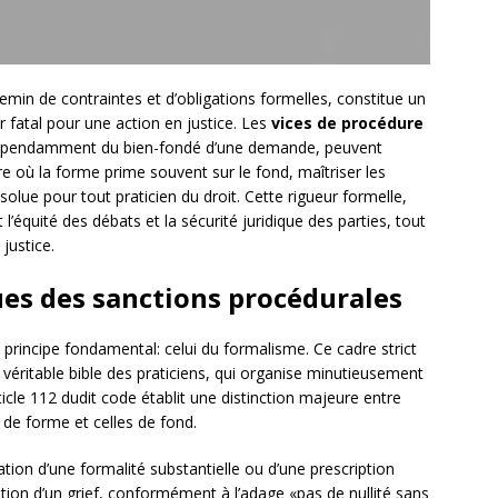
hemin de contraintes et d’obligations formelles, constitue un
 fatal pour une action en justice. Les
vices de procédure
ndépendamment du bien-fondé d’une demande, peuvent
re où la forme prime souvent sur le fond, maîtriser les
olue pour tout praticien du droit. Cette rigueur formelle,
it l’équité des débats et la sécurité juridique des parties, tout
justice.
es des sanctions procédurales
principe fondamental: celui du formalisme. Ce cadre strict
, véritable bible des praticiens, qui organise minutieusement
ticle 112 dudit code établit une distinction majeure entre
s de forme et celles de fond.
ation d’une formalité substantielle ou d’une prescription
ation d’un grief, conformément à l’adage «pas de nullité sans