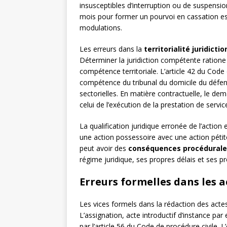
insusceptibles d’interruption ou de suspension
mois pour former un pourvoi en cassation est 
modulations.
Les erreurs dans la
territorialité juridictio
Déterminer la juridiction compétente ratione
compétence territoriale. L’article 42 du Code 
compétence du tribunal du domicile du défen
sectorielles. En matière contractuelle, le dema
celui de l’exécution de la prestation de servi
La qualification juridique erronée de l’acti
une action possessoire avec une action pétit
peut avoir des
conséquences procédurale
régime juridique, ses propres délais et ses p
Erreurs formelles dans les a
Les vices formels dans la rédaction des actes
L’assignation, acte introductif d’instance par
par l’article 56 du Code de procédure civile.