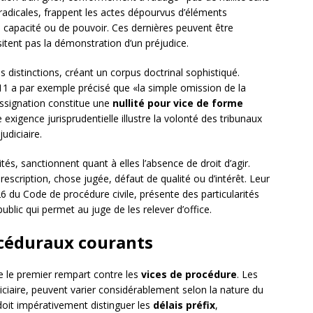
 radicales, frappent les actes dépourvus d’éléments
e capacité ou de pouvoir. Ces dernières peuvent être
itent pas la démonstration d’un préjudice.
 distinctions, créant un corpus doctrinal sophistiqué.
2011 a par exemple précisé que «la simple omission de la
ssignation constitue une
nullité pour vice de forme
exigence jurisprudentielle illustre la volonté des tribunaux
udiciaire.
ités, sanctionnent quant à elles l’absence de droit d’agir.
prescription, chose jugée, défaut de qualité ou d’intérêt. Leur
26 du Code de procédure civile, présente des particularités
blic qui permet au juge de les relever d’office.
rocéduraux courants
ue le premier rempart contre les
vices de procédure
. Les
diciaire, peuvent varier considérablement selon la nature du
ti doit impérativement distinguer les
délais préfix
,