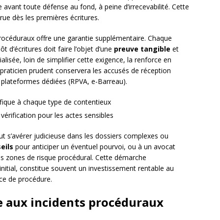
 avant toute défense au fond, à peine d’irrecevabilité. Cette
rue dès les premières écritures.
océduraux offre une garantie supplémentaire. Chaque
t d’écritures doit faire l’objet d’une
preuve tangible
et
isée, loin de simplifier cette exigence, la renforce en
praticien prudent conservera les accusés de réception
s plateformes dédiées (RPVA, e-Barreau).
cifique à chaque type de contentieux
érification pour les actes sensibles
eut s’avérer judicieuse dans les dossiers complexes ou
eils
pour anticiper un éventuel pourvoi, ou à un avocat
 les zones de risque procédural. Cette démarche
initial, constitue souvent un investissement rentable au
ice de procédure.
e aux incidents procéduraux