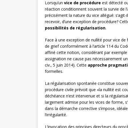
Lorsqu’un
vice de procédure
est détecté ou 
réaction conditionnent souvent la survie de l
précisément la nature du vice allégué: s’agit-
recevoir, d’une exception de procédure? Cette
possibilités de régularisation
.
Face à une exception de nullité pour vice de 
de grief conformément à l’article 114 du Cod
affiné cette notion, considérant par exemple
assignation ne cause pas nécessairement un 
civ., 5 juin 2014). Cette
approche pragmat
formelles.
La régularisation spontanée constitue souvent
procédure civile prévoit que «la nullité est co
déchéance n’est intervenue et si la régularisat
largement admise pour les vices de forme, s’
dans la démarche corrective s’impose, idéal
l’irrégularité.
L’invocation des principes directeurs du procè