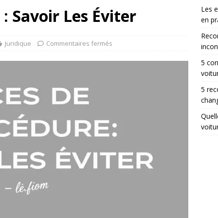
Les 
: Savoir Les Éviter
en pr
Reco
Juridique
Commentaires fermés
incon
5 con
voitu
5 rec
chang
Quell
voitu