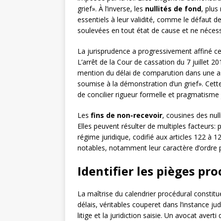
grief». À l’inverse, les
nullités de fond
, plus
essentiels à leur validité, comme le défaut d
soulevées en tout état de cause et ne nécess
La jurisprudence a progressivement affiné ces
L’arrêt de la Cour de cassation du 7 juillet 
mention du délai de comparution dans une a
soumise à la démonstration d’un grief». Cette 
de concilier rigueur formelle et pragmatisme j
Les
fins de non-recevoir
, cousines des null
Elles peuvent résulter de multiples facteurs: 
régime juridique, codifié aux articles 122 à 1
notables, notamment leur caractère d’ordre pu
Identifier les pièges p
La maîtrise du calendrier procédural constit
délais, véritables couperet dans l’instance ju
litige et la juridiction saisie. Un avocat aver