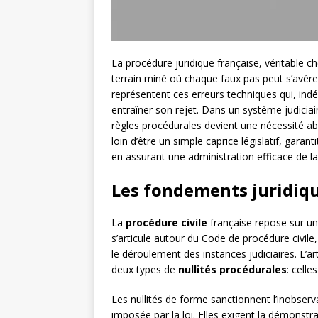
La procédure juridique française, véritable c
terrain miné où chaque faux pas peut s’avérer
représentent ces erreurs techniques qui, i
entraîner son rejet. Dans un système judiciai
règles procédurales devient une nécessité abs
loin d’être un simple caprice législatif, garant
en assurant une administration efficace de la 
Les fondements juridiqu
La
procédure civile
française repose sur un 
s’articule autour du Code de procédure civile
le déroulement des instances judiciaires. L’ar
deux types de
nullités procédurales
: celle
Les nullités de forme sanctionnent l’inobserv
imposée par la loi. Elles exigent la démonstr