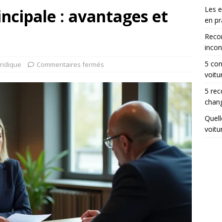
Les 
incipale : avantages et
en pr
Reco
incon
5 con
uridique
Commentaires fermés
voitu
5 rec
chang
Quell
voitu