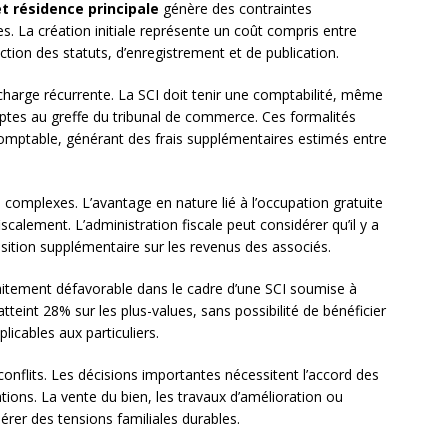
et résidence principale
génère des contraintes
es. La création initiale représente un coût compris entre
ction des statuts, d’enregistrement et de publication.
harge récurrente. La SCI doit tenir une comptabilité, même
ptes au greffe du tribunal de commerce. Ces formalités
comptable, générant des frais supplémentaires estimés entre
és complexes. L’avantage en nature lié à l’occupation gratuite
iscalement. L’administration fiscale peut considérer qu’il y a
osition supplémentaire sur les revenus des associés.
aitement défavorable dans le cadre d’une SCI soumise à
atteint 28% sur les plus-values, sans possibilité de bénéficier
icables aux particuliers.
conflits. Les décisions importantes nécessitent l’accord des
tions. La vente du bien, les travaux d’amélioration ou
er des tensions familiales durables.