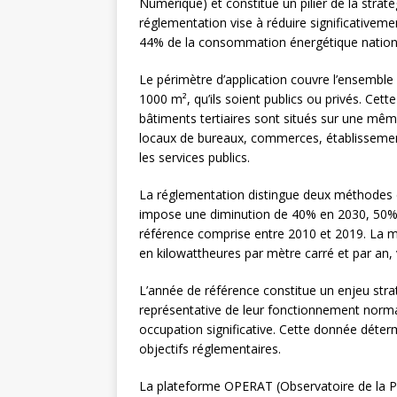
Numérique) et constitue un pilier de la straté
réglementation vise à réduire significativeme
44% de la consommation énergétique nation
Le périmètre d’application couvre l’ensemble 
1000 m², qu’ils soient publics ou privés. Cett
bâtiments tertiaires sont situés sur une mê
locaux de bureaux, commerces, établissement
les services publics.
La réglementation distingue deux méthodes d
impose une diminution de 40% en 2030, 50%
référence comprise entre 2010 et 2019. La 
en kilowattheures par mètre carré et par an, v
L’année de référence constitue un enjeu stra
représentative de leur fonctionnement norma
occupation significative. Cette donnée déterm
objectifs réglementaires.
La plateforme OPERAT (Observatoire de la P