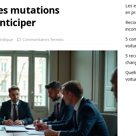
Les 
Les mutations
en pr
nticiper
Reco
incon
5 con
uridique
Commentaires fermés
voitu
5 rec
chang
Quell
voitu