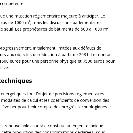
e compétente.
itue une mutation réglementaire majeure à anticiper. Le
 plus de 1000 m², mais les discussions parlementaires
 seuil. Les propriétaires de bâtiments de 500 à 1000 m²
progressivement. Initialement limitées aux défauts de
ts aux objectifs de réduction à partir de 2031. Le montant
 1500 euros pour une personne physique et 7500 euros pour
dive.
 techniques
ergétiques font l’objet de précisions réglementaires
es modalités de calcul et les coefficients de conversion des
 évoluer pour tenir compte des progrès technologiques et
es renouvelables sur site constitue un enjeu technique
de cette production des consommations déclarées, sous