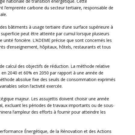
gie nationale de transition énergétique. Cette
nt l’empreinte carbone du secteur tertiaire, responsable de
ale.
des bâtiments à usage tertiaire d’une surface supérieure à
e superficie peut être atteinte par cumul lorsque plusieurs
me unité foncière. L’ADEME précise que sont concernés les
s d’enseignement, hôpitaux, hôtels, restaurants et tous
e calcul des objectifs de réduction. La méthode relative
 en 2040 et 60% en 2050 par rapport à une année de
méthode absolue fixe des seuils de consommation exprimés
ariables selon l’activité exercée.
tégique majeur. Les assujettis doivent choisir une année
l, excluant les périodes de travaux importants ou de sous-
inera l’ampleur des efforts à fournir pour atteindre les
erformance Énergétique, de la Rénovation et des Actions