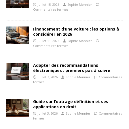
juillet 15, 2026
Sophie Monnier
Commentaires fermés
Financement d’une voiture : les options à
considérer en 2026
juillet 11, 2026
Sophie Monnier
Commentaires fermés
Adopter des recommandations
électroniques : premiers pas à suivre
juillet 7, 2026
Sophie Monnier
Commentaires
fermés
Guide sur l’outrage définition et ses
applications en droit
juillet 3, 2026
Sophie Monnier
Commentaires
fermés