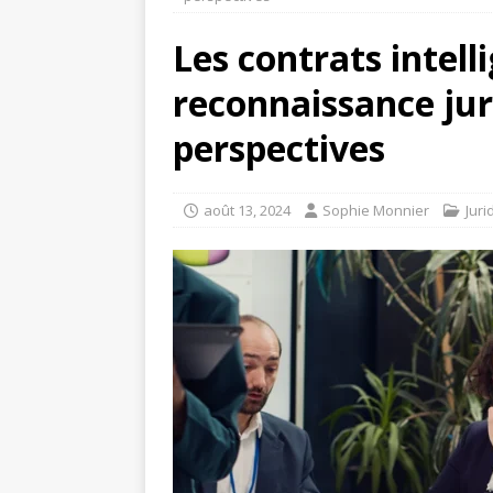
Les contrats intell
reconnaissance jur
perspectives
août 13, 2024
Sophie Monnier
Juri