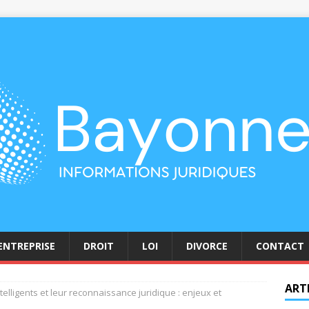
ENTREPRISE
DROIT
LOI
DIVORCE
CONTACT
ART
telligents et leur reconnaissance juridique : enjeux et