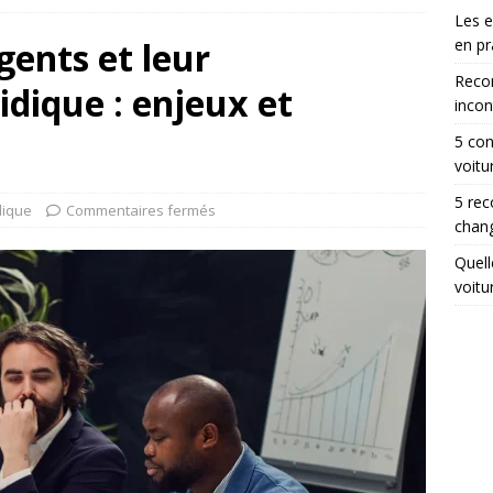
Les 
igents et leur
en pr
Reco
idique : enjeux et
incon
5 con
voitu
5 rec
dique
Commentaires fermés
chang
Quell
voitu