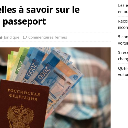
Les 
lles à savoir sur le
en pr
 passeport
Reco
incon
5 con
Juridique
Commentaires fermés
voitu
5 rec
chang
Quell
voitu