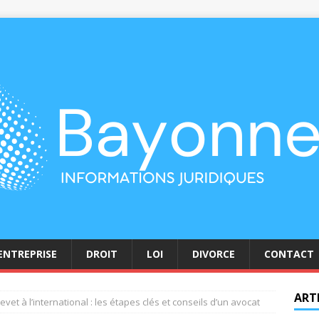
ENTREPRISE
DROIT
LOI
DIVORCE
CONTACT
ART
vet à l’international : les étapes clés et conseils d’un avocat