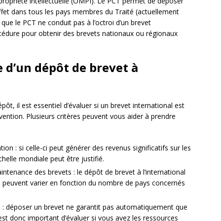
 propriété intellectuelle (OMPI). Le PCT permet de déposer
ffet dans tous les pays membres du Traité (actuellement
r que le PCT ne conduit pas à l’octroi d’un brevet
rocédure pour obtenir des brevets nationaux ou régionaux
e d’un dépôt de brevet à
t, il est essentiel d’évaluer si un brevet international est
vention. Plusieurs critères peuvent vous aider à prendre
on : si celle-ci peut générer des revenus significatifs sur les
helle mondiale peut être justifié.
ntenance des brevets : le dépôt de brevet à l’international
ui peuvent varier en fonction du nombre de pays concernés
ts : déposer un brevet ne garantit pas automatiquement que
 est donc important d’évaluer si vous avez les ressources