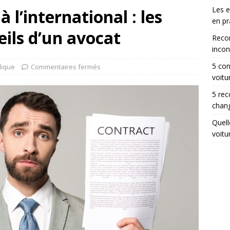
Les 
 l’international : les
en pr
eils d’un avocat
Reco
incon
5 con
dique
Commentaires fermés
voitu
5 rec
chang
Quell
voitu